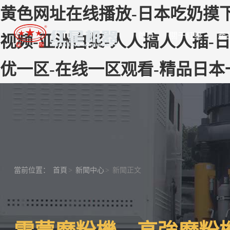
黄色网址在线播放-日本吃奶摸下激
首頁
關于紅星
產
视频-亚洲白浆-人人搞人人插-日
优一区-在线一区观看-精品日本
當前位置：
首頁
>
新聞中心
>
新聞正文