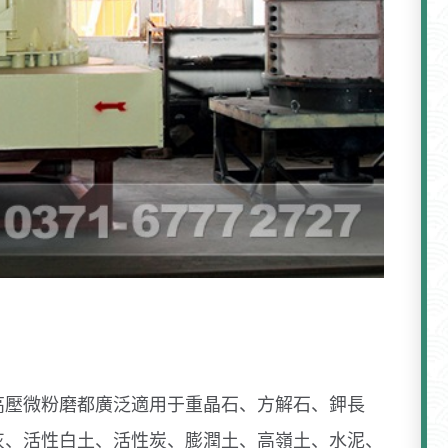
高壓微粉磨都廣泛適用于重晶石、方解石、鉀長
灰、活性白土、活性炭、膨潤土、高嶺土、水泥、