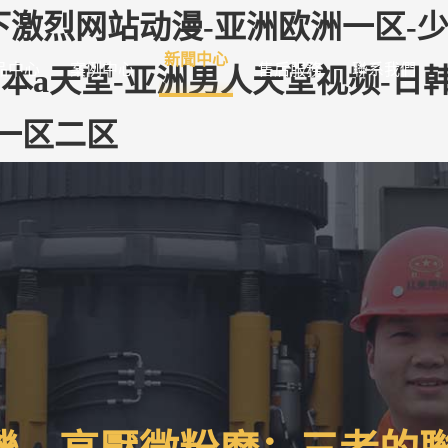
烈网站动漫-亚洲欧洲一区-少妇x
新聞中心
品中心
案例中心
售后服務
聯系我們
本a天堂-亚洲男人天堂视频-日韩
一区二区