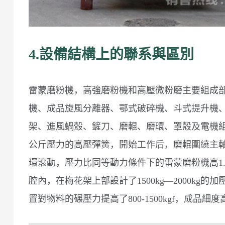
4.設備結構上的聯系與區別
雷蒙磨粉機，高強磨粉機和高壓微粉磨主要組成
機、成品旋風分離器、鄂式破碎機、斗式提升機
架、進風蝸殼、鏟刀、磨輥、磨環、罩殼及電機組成。
公斤壓力的高壓彈簧，開始工作后，磨輥圍繞主
環滾動，壓力比同等動力條件下的雷蒙磨粉機高1
腔內，在梅花架上部設計了1500kg—2000kg的
置對物料的碾壓力提高了800-1500kgf，成品細度