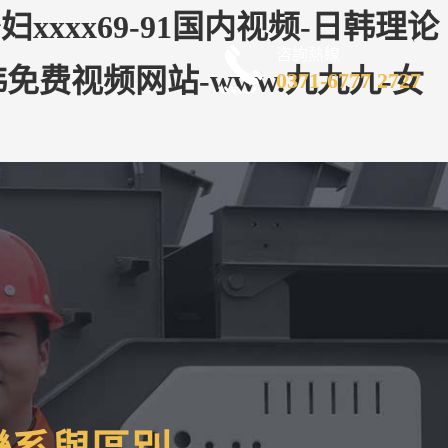
xxx69-91国内视频-日韩理论
咨詢熱線
免费视频网站-www.九九九-女
0371-6777 2727