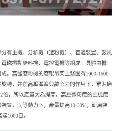
部分有主機、分析機（選粉機）、管道裝置、鼓風
、電磁振動給料機、電控電機等組成。具體由機
高強磨粉機的磨輥吊架上緊固有1000-1500
軸旋轉，并在高壓彈簧與離心力的作用下，緊貼磨
.2倍，所以產量大為提高。高壓微粉磨的主機磨
加壓裝置，同等動力下，產量提高10-30%，研磨裝
高達1000目。